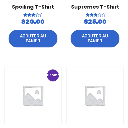
Spoiling T-Shirt
Supremes T-Shirt
Note
Note
$
20.00
$
25.00
3.07
2.96
sur 5
sur 5
AJOUTER AU
AJOUTER AU
PANIER
PANIER
Promo !