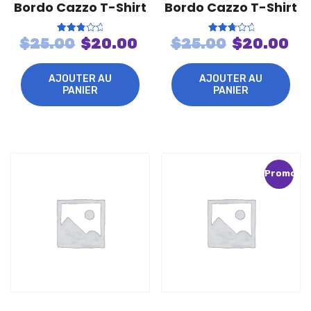
Bordo Cazzo T-Shirt
Bordo Cazzo T-Shirt
Le
Le
Le
Le
Note
Note
$
25.00
$
20.00
$
25.00
$
20.00
2.90
2.94
sur 5
sur 5
prix
prix
prix
pr
initial
actuel
initial
ac
AJOUTER AU
AJOUTER AU
PANIER
PANIER
était :
est :
était :
est
$25.00.
$20.00.
$25.00.
$2
Promo !