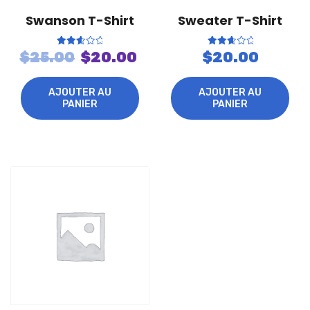
Swanson T-Shirt
Sweater T-Shirt
Le
Le
Note
Note
$
25.00
$
20.00
$
20.00
2.72
2.84
sur
sur
prix
prix
5
5
initial
actuel
AJOUTER AU
AJOUTER AU
PANIER
PANIER
était :
est :
$25.00.
$20.00.