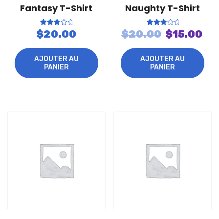
Fantasy T-Shirt
Naughty T-Shirt
Le
Le
Note
Note
$
20.00
$
20.00
$
15.00
2.96
3.01
sur 5
sur 5
prix
pr
initial
ac
AJOUTER AU
AJOUTER AU
PANIER
PANIER
était :
est
$20.00.
$1